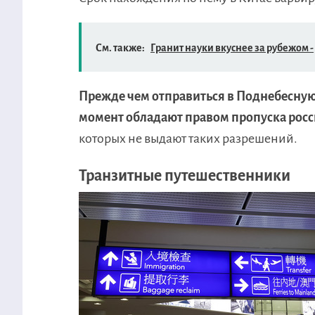
См. также:
Гранит науки вкуснее за рубежом -
Прежде чем отправиться в Поднебесную 
момент обладают правом пропуска росс
которых не выдают таких разрешений.
Транзитные путешественники