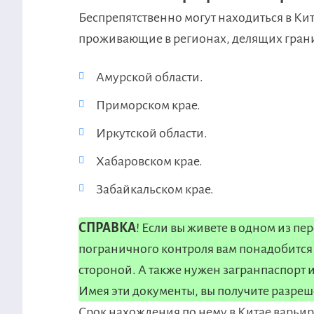
Беспрепятственно могут находиться в Ки
проживающие в регионах, делящих гран
Амурской области.
Приморском крае.
Иркутской области.
Хабаровском крае.
Забайкальском крае.
СПРАВКА
! Если вы живете в одном из п
пограничного контроля вам понадобится
стороной. А также нужен загранпаспорт и
Имея эти документы, вы получите разре
Срок нахождения по нему в Китае варьируе