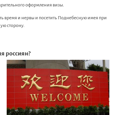
арительного оформления визы.
ить время и нервы и посетить Поднебесную имея при
ную сторону.
ля россиян?