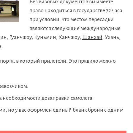
Без визовых документов вы имеете
право находиться в государстве 72 часа
при условии, что местом пересадки
являются следующие международные
бин, Гуанчжоу, Куньмин, Ханчжоу,
Шанхай
, Ухань,
н.
опорта, в который прилетели. Это правило можно
ревозчиком.
а необходимости дозаправки самолета.
и, но у вас оформлен единый бланк брони с одним