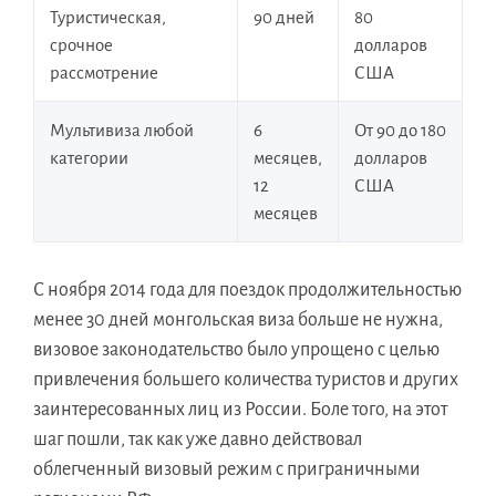
Туристическая,
90 дней
80
срочное
долларов
рассмотрение
США
Мультивиза любой
6
От 90 до 180
категории
месяцев,
долларов
12
США
месяцев
С ноября 2014 года для поездок продолжительностью
менее 30 дней монгольская виза больше не нужна,
визовое законодательство было упрощено с целью
привлечения большего количества туристов и других
заинтересованных лиц из России. Боле того, на этот
шаг пошли, так как уже давно действовал
облегченный визовый режим с приграничными