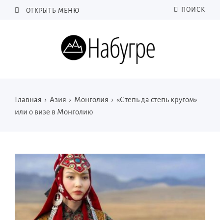
ПОИСК
ОТКРЫТЬ МЕНЮ
Главная
›
Азия
›
Монголия
›
«Степь да степь кругом»
или о визе в Монголию