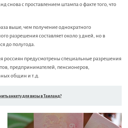
анд снова с проставлением штампа о факте того, что
раза выше, чем получение однократного
го разрешения составляет около 3 дней, но в
ся до полугода.
для россиян предусмотрены специальные разрешения
нтов, предпринимателей, пенсионеров,
ных общин и т.д.
ить анкету для визы в Таиланд?