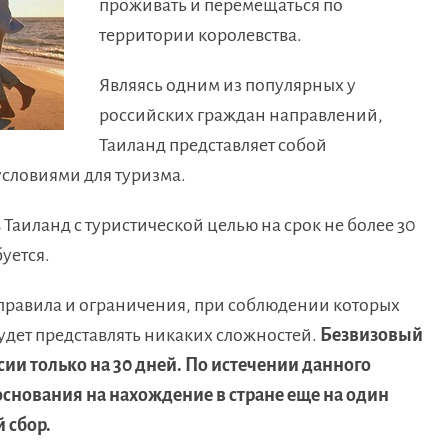
проживать и перемещаться по
территории королевства.
Являясь одним из популярных у
российских граждан направлений,
Таиланд представляет собой
условиями для туризма.
 Таиланд с туристической целью на срок не более 30
уется.
 правила и ограничения, при соблюдении которых
удет представлять никаких сложностей.
Безвизовый
ии только на 30 дней. По истечении данного
снования на нахождение в стране еще на один
 сбор.